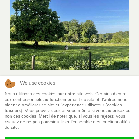
We use cookies
Joomla Gallery
makes it better. Balbooa.com
Nous utilisons des cookies sur notre site web. Certains d’entre
Contactez-moi
eux sont essentiels au fonctionnement du site et d’autres nous
aident à améliorer ce site et l’expérience utilisateur (cookies
traceurs). Vous pouvez décider vous-même si vous autorisez ou
non ces cookies. Merci de noter que, si vous les rejetez, vous
risquez de ne pas pouvoir utiliser l’ensemble des fonctionnalités
Vie privée & mentions légales
du site.
Plan du site